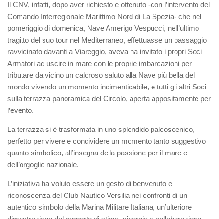
Il CNV, infatti, dopo aver richiesto e ottenuto -con l’intervento del
Comando Interregionale Marittimo Nord di La Spezia- che nel
pomeriggio di domenica, Nave Amerigo Vespucci, nell’ultimo
tragitto del suo tour nel Mediterraneo, effettuasse un passaggio
ravvicinato davanti a Viareggio, aveva ha invitato i propri Soci
Armatori ad uscire in mare con le proprie imbarcazioni per
tributare da vicino un caloroso saluto alla Nave più bella del
mondo vivendo un momento indimenticabile, e tutti gli altri Soci
sulla terrazza panoramica del Circolo, aperta appositamente per
l’evento.
La terrazza si è trasformata in uno splendido palcoscenico,
perfetto per vivere e condividere un momento tanto suggestivo
quanto simbolico, all’insegna della passione per il mare e
dell’orgoglio nazionale.
L’iniziativa ha voluto essere un gesto di benvenuto e
riconoscenza del Club Nautico Versilia nei confronti di un
autentico simbolo della Marina Militare Italiana, un’ulteriore
dimostrazione del rapporto di stima, sinergia e collaborazione