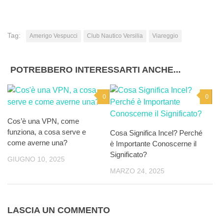
Tag:
Amerigo Vespucci
Club Nautico Versilia
Viareggio
POTREBBERO INTERESSARTI ANCHE...
0
0
Cos’è una VPN, come
funziona, a cosa serve e
Cosa Significa Incel? Perché
come averne una?
è Importante Conoscerne il
Significato?
GIUGNO 10, 2025
MARZO 24, 2025
LASCIA UN COMMENTO